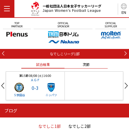
一般社団法人日本女子サッカーリーグ
Japan Women's Football League
EN
TOP
OFFICIAL
OFFICIAL
PARTNER
SPONSOR
SUPPLIER
なでしこリーグ1部
試合結果
次節
第15節 08/08 (土) 16:00
ＡＧＦ
0
-
3
Ｓ世田谷
ニッパツ
ブログ
第16節 09/05 (土) 15:00
第16節 09/05 (土) 15:00
試合結果
次節
ニッパツ
石人の星
-
-
なでしこ1部
なでしこ2部