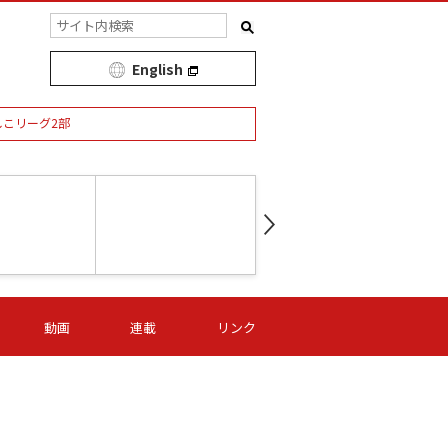
English
しこリーグ2部
第16節 09/05 (土) 15:00
第
ニッパツ
-
ニッパツ
名古屋
/06 (日) 15:00
第16節 09/06 (日) 15:00
第16節 09/05 (土) 15:00
第
動画
連載
リンク
オリプリ
津山
ニッパツ
-
-
-
Ｓ日体大
湯郷ベル
オルカ
ニッパツ
名古屋