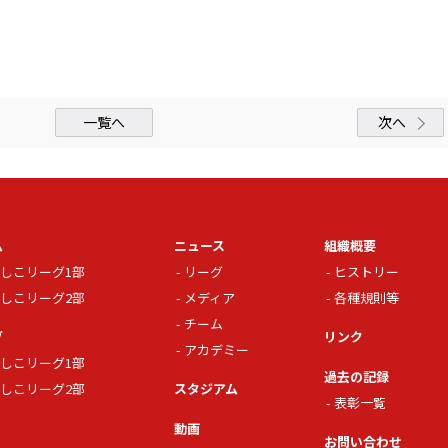
一覧へ
次へ
ム
ニュース
組織概要
しこリーグ1部
リーグ
ヒストリー
しこリーグ2部
メディア
各種規則等
チーム
グ
リンク
アカデミー
しこリーグ1部
過去の記録
しこリーグ2部
スタジアム
表彰一覧
動画
お問い合わせ