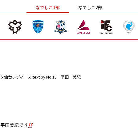
なでしこ1部
なでしこ2部
タ仙台レディース
text by No.15 平田 美紀
5平田美紀です