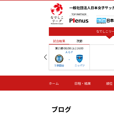
一般社団法人日本女子サッ
TOP
PARTNER
なでしこリー
試合結果
次節
00
第15節 08/08 (土) 16:00
ＡＧＦ
-
ベル
Ｓ世田谷
ニッパツ
試合結果
次節
00
第16節 09/06 (日) 15:00
第16節 09/05 (土) 15:00
第16節 09/05 (
ホーム
日程・結果
順位
津山
ニッパツ
石人の
-
-
-
体大
湯郷ベル
オルカ
ニッパツ
名古屋
静岡
ブログ