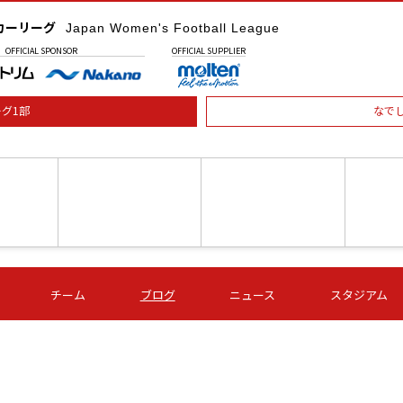
カーリーグ
Japan Women's Football League
OFFICIAL
SPONSOR
OFFICIAL
SUPPLIER
グ1部
なで
土) 15:00
第16節 09/05 (土) 16:00
第16節 09/05 (土) 17:00
第16節 09
チーム
ブログ
ニュース
スタジアム
星
ＡＧＦ
いちご
-
-
愛媛Ｌ
Ｓ世田谷
伊賀ＦＣ
ヴィアマ
Ａハリマ
Ｖ市原Ｌ