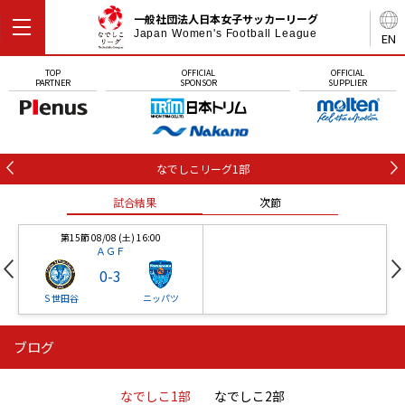
一般社団法人日本女子サッカーリーグ
Japan Women's Football League
EN
TOP
OFFICIAL
OFFICIAL
PARTNER
SPONSOR
SUPPLIER
なでしこリーグ1部
試合結果
次節
第15節 08/08 (土) 16:00
ＡＧＦ
0
-
3
Ｓ世田谷
ニッパツ
ブログ
第16節 09/05 (土) 15:00
第16節 09/05 (土) 15:00
試合結果
次節
ニッパツ
石人の星
-
-
なでしこ1部
なでしこ2部