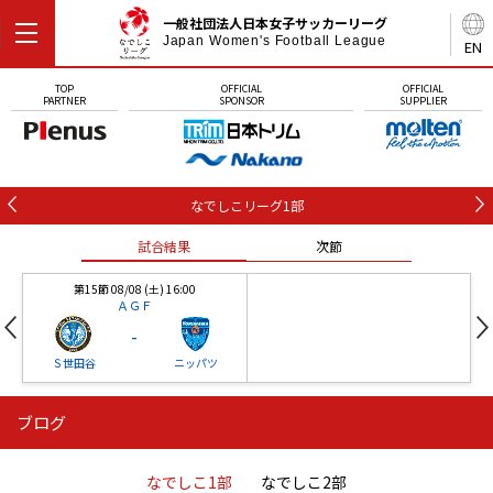
一般社団法人日本女子サッカーリーグ
Japan Women's Football League
EN
TOP
OFFICIAL
OFFICIAL
PARTNER
SPONSOR
SUPPLIER
なでしこリーグ1部
試合結果
次節
第15節 08/08 (土) 16:00
ＡＧＦ
-
Ｓ世田谷
ニッパツ
ブログ
第16節 09/05 (土) 15:00
第16節 09/05 (土) 15:00
試合結果
次節
ニッパツ
石人の星
-
-
なでしこ1部
なでしこ2部