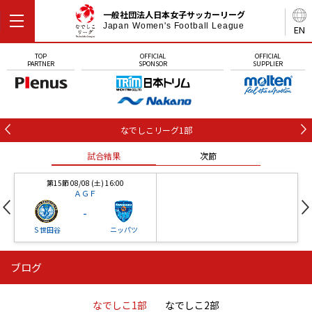
一般社団法人日本女子サッカーリーグ
Japan Women's Football League
EN
TOP
OFFICIAL
OFFICIAL
PARTNER
SPONSOR
SUPPLIER
なでしこリーグ1部
試合結果
次節
第15節 08/08 (土) 16:00
ＡＧＦ
-
Ｓ世田谷
ニッパツ
ブログ
第16節 09/05 (土) 15:00
第16節 09/05 (土) 15:00
試合結果
次節
ニッパツ
石人の星
-
-
なでしこ1部
なでしこ2部