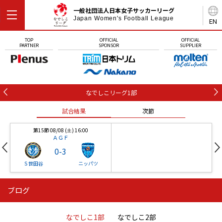
一般社団法人日本女子サッカーリーグ
Japan Women's Football League
EN
TOP
OFFICIAL
OFFICIAL
PARTNER
SPONSOR
SUPPLIER
なでしこリーグ1部
試合結果
次節
第15節 08/08 (土) 16:00
ＡＧＦ
0
-
3
Ｓ世田谷
ニッパツ
ブログ
第16節 09/05 (土) 15:00
第16節 09/05 (土) 15:00
試合結果
次節
ニッパツ
石人の星
-
-
なでしこ1部
なでしこ2部