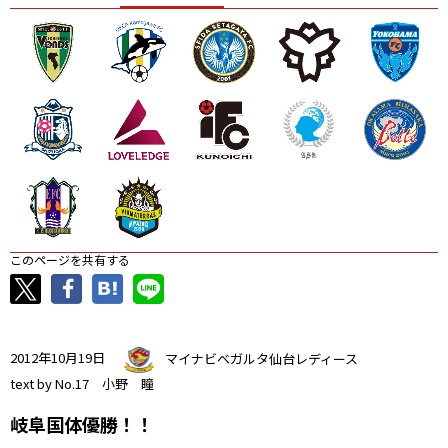
ニッパツ
名古屋
静岡
愛媛Ｌ
このページを共有する
2012年10月19日
マイナビベガルタ仙台レディース
text by No.17 小野 瞳
岐阜国体優勝！！