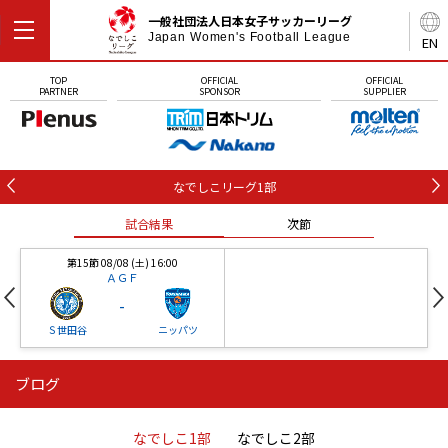
一般社団法人日本女子サッカーリーグ
Japan Women's Football League
EN
TOP
OFFICIAL
OFFICIAL
PARTNER
SPONSOR
SUPPLIER
なでしこリーグ1部
試合結果
次節
第15節 08/08 (土) 16:00
ＡＧＦ
-
Ｓ世田谷
ニッパツ
ブログ
第16節 09/05 (土) 15:00
第16節 09/05 (土) 15:00
試合結果
次節
ニッパツ
石人の星
-
-
なでしこ1部
なでしこ2部