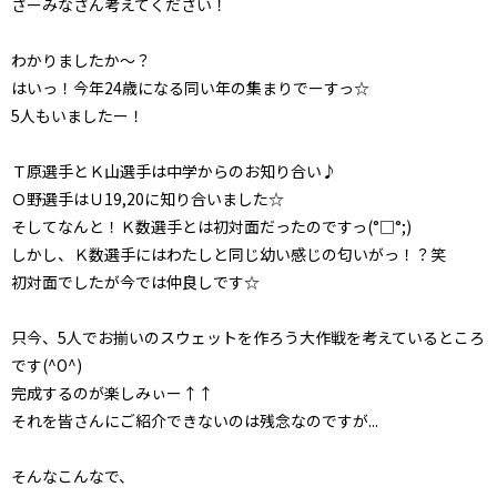
さーみなさん考えてください！
わかりましたか～？
はいっ！今年24歳になる同い年の集まりでーすっ☆
5人もいましたー！
Ｔ原選手とＫ山選手は中学からのお知り合い♪
Ｏ野選手はＵ19,20に知り合いました☆
そしてなんと！Ｋ数選手とは初対面だったのですっ(°□°;)
しかし、Ｋ数選手にはわたしと同じ幼い感じの匂いがっ！？笑
初対面でしたが今では仲良しです☆
只今、5人でお揃いのスウェットを作ろう大作戦を考えているところ
です(^O^)
完成するのが楽しみぃー↑↑
それを皆さんにご紹介できないのは残念なのですが...
そんなこんなで、