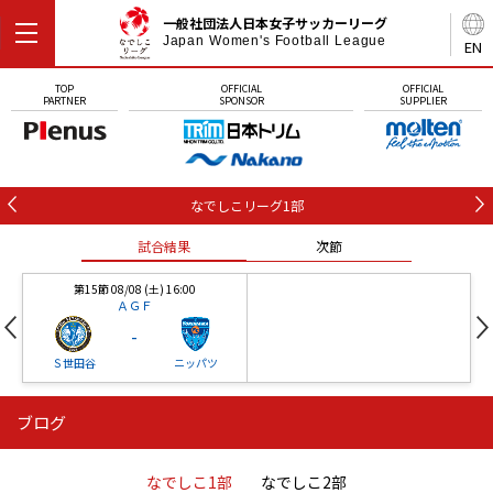
一般社団法人日本女子サッカーリーグ
Japan Women's Football League
EN
TOP
OFFICIAL
OFFICIAL
PARTNER
SPONSOR
SUPPLIER
なでしこリーグ1部
試合結果
次節
第15節 08/08 (土) 16:00
ＡＧＦ
-
Ｓ世田谷
ニッパツ
ブログ
第16節 09/05 (土) 15:00
第16節 09/05 (土) 15:00
試合結果
次節
ニッパツ
石人の星
-
-
なでしこ1部
なでしこ2部