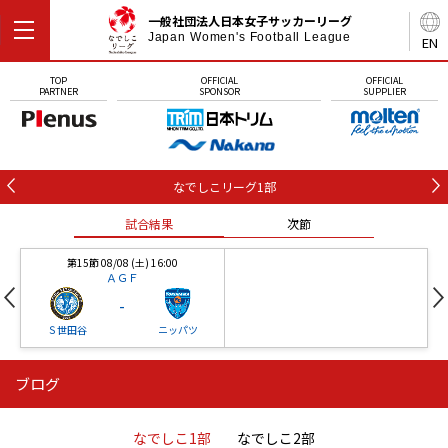
一般社団法人日本女子サッカーリーグ
Japan Women's Football League
EN
TOP
OFFICIAL
OFFICIAL
PARTNER
SPONSOR
SUPPLIER
なでしこリーグ1部
試合結果
次節
第15節 08/08 (土) 16:00
ＡＧＦ
-
Ｓ世田谷
ニッパツ
ブログ
第16節 09/05 (土) 15:00
第16節 09/05 (土) 15:00
試合結果
次節
ニッパツ
石人の星
-
-
なでしこ1部
なでしこ2部