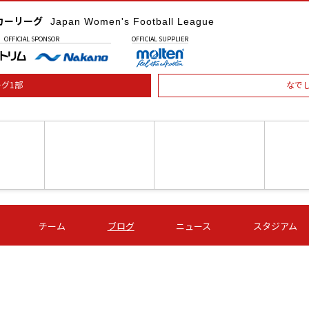
カーリーグ
Japan Women's Football League
OFFICIAL
SPONSOR
OFFICIAL
SUPPLIER
グ1部
なで
土) 15:00
第16節 09/05 (土) 16:00
第16節 09/05 (土) 17:00
第16節 09
チーム
ブログ
ニュース
スタジアム
星
ＡＧＦ
いちご
-
-
愛媛Ｌ
Ｓ世田谷
伊賀ＦＣ
ヴィアマ
Ａハリマ
Ｖ市原Ｌ