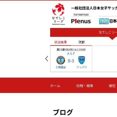
一般社団法人日本女子サッ
TOP
PARTNER
なでしこリー
試合結果
次節
00
第15節 08/08 (土) 16:00
ＡＧＦ
0
-
3
ベル
Ｓ世田谷
ニッパツ
試合結果
次節
00
第16節 09/06 (日) 15:00
第16節 09/05 (土) 15:00
第16節 09/05 (
ホーム
日程・結果
順位
津山
ニッパツ
石人の
-
-
-
体大
湯郷ベル
オルカ
ニッパツ
名古屋
静岡
ブログ