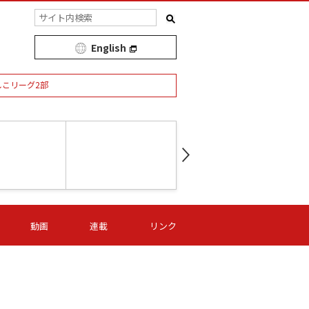
English
しこリーグ2部
第16節 09/05 (土) 15:00
第
ニッパツ
-
ニッパツ
名古屋
/06 (日) 15:00
第16節 09/06 (日) 15:00
第16節 09/05 (土) 15:00
第
動画
連載
リンク
オリプリ
津山
ニッパツ
-
-
-
Ｓ日体大
湯郷ベル
オルカ
ニッパツ
名古屋