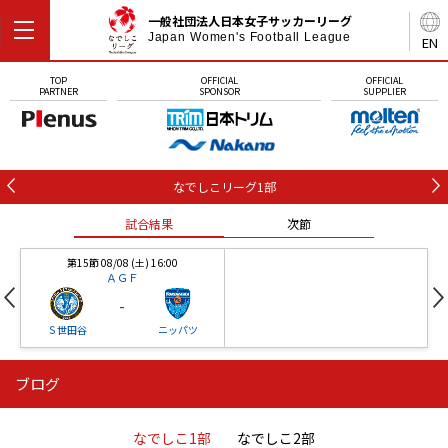
一般社団法人日本女子サッカーリーグ
Japan Women's Football League
EN
TOP
OFFICIAL
OFFICIAL
PARTNER
SPONSOR
SUPPLIER
なでしこリーグ1部
試合結果
次節
第15節 08/08 (土) 16:00
ＡＧＦ
-
Ｓ世田谷
ニッパツ
ブログ
第16節 09/05 (土) 15:00
第16節 09/05 (土) 15:00
試合結果
次節
ニッパツ
石人の星
-
-
なでしこ1部
なでしこ2部