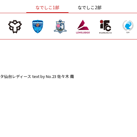
なでしこ1部
なでしこ2部
タ仙台レディース
text by No.23 佐々木 繭