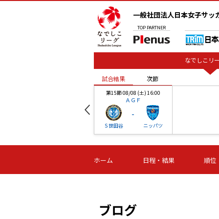
一般社団法人日本女子サッ
TOP
PARTNER
なでしこリー
試合結果
次節
00
第15節 08/08 (土) 16:00
ＡＧＦ
-
ベル
Ｓ世田谷
ニッパツ
試合結果
次節
00
第16節 09/06 (日) 15:00
第16節 09/05 (土) 15:00
第16節 09/05 (
ホーム
日程・結果
順位
津山
ニッパツ
石人の
-
-
-
体大
湯郷ベル
オルカ
ニッパツ
名古屋
静岡
ブログ