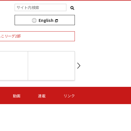
English
しこリーグ2部
第16節 09/05 (土) 15:00
第
ニッパツ
-
ニッパツ
名古屋
/06 (日) 15:00
第16節 09/06 (日) 15:00
第16節 09/05 (土) 15:00
第
動画
連載
リンク
オリプリ
津山
ニッパツ
-
-
-
Ｓ日体大
湯郷ベル
オルカ
ニッパツ
名古屋