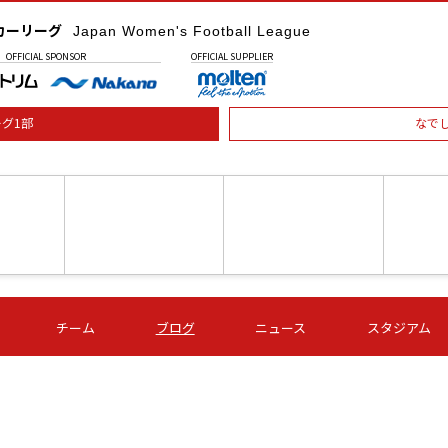
カーリーグ
Japan Women's Football League
OFFICIAL
SPONSOR
OFFICIAL
SUPPLIER
グ1部
なで
土) 15:00
第16節 09/05 (土) 16:00
第16節 09/05 (土) 17:00
第16節 09
チーム
ブログ
ニュース
スタジアム
星
ＡＧＦ
いちご
-
-
愛媛Ｌ
Ｓ世田谷
伊賀ＦＣ
ヴィアマ
Ａハリマ
Ｖ市原Ｌ