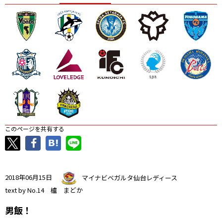
ニッパツ
名古屋
静岡
愛媛Ｌ
このページを共有する
2018年06月15日
マイナビベガルタ仙台レディース
text by No.14 櫨 まどか
男飯！