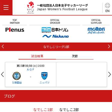
一般社団法人日本女子サッカーリーグ
Japan Women's Football League
EN
TOP
OFFICIAL
OFFICIAL
PARTNER
SPONSOR
SUPPLIER
なでしこリーグ1部
試合結果
次節
第15節 08/08 (土) 16:00
ＡＧＦ
-
Ｓ世田谷
ニッパツ
ブログ
第16節 09/05 (土) 15:00
第16節 09/05 (土) 15:00
試合結果
次節
ニッパツ
石人の星
-
-
なでしこ1部
なでしこ2部