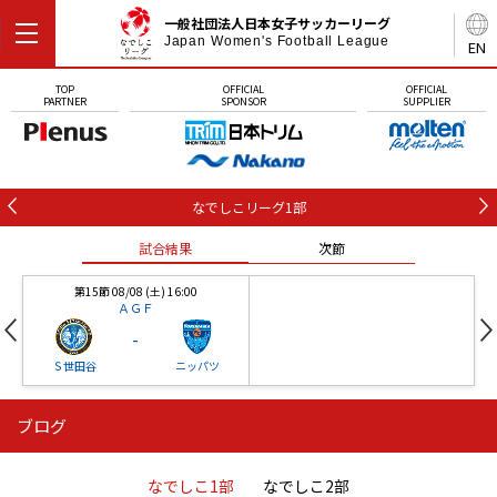
一般社団法人日本女子サッカーリーグ
Japan Women's Football League
EN
TOP
OFFICIAL
OFFICIAL
PARTNER
SPONSOR
SUPPLIER
なでしこリーグ1部
試合結果
次節
第15節 08/08 (土) 16:00
ＡＧＦ
-
Ｓ世田谷
ニッパツ
ブログ
第16節 09/05 (土) 15:00
第16節 09/05 (土) 15:00
試合結果
次節
ニッパツ
石人の星
-
-
なでしこ1部
なでしこ2部