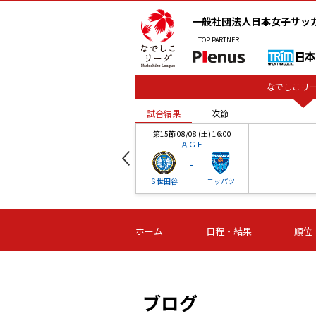
一般社団法人日本女子サッ
TOP
PARTNER
なでしこリー
試合結果
次節
00
第15節 08/08 (土) 16:00
ＡＧＦ
-
ベル
Ｓ世田谷
ニッパツ
試合結果
次節
00
第16節 09/06 (日) 15:00
第16節 09/05 (土) 15:00
第16節 09/05 (
ホーム
日程・結果
順位
津山
ニッパツ
石人の
-
-
-
体大
湯郷ベル
オルカ
ニッパツ
名古屋
静岡
ブログ