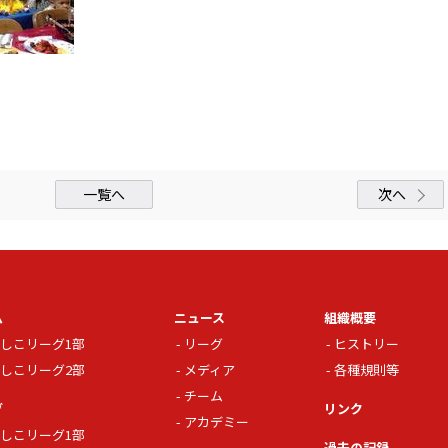
一覧へ
次へ
ム
ニュース
組織概要
しこリーグ1部
リーグ
ヒストリー
しこリーグ2部
メディア
各種規則等
チーム
グ
リンク
アカデミー
しこリーグ1部
過去の記録