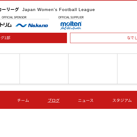
カーリーグ
Japan Women's Football League
OFFICIAL
SPONSOR
OFFICIAL
SUPPLIER
グ1部
なで
土) 15:00
第16節 09/05 (土) 16:00
第16節 09/05 (土) 17:00
第16節 09
チーム
ブログ
ニュース
スタジアム
星
ＡＧＦ
いちご
-
-
愛媛Ｌ
Ｓ世田谷
伊賀ＦＣ
ヴィアマ
Ａハリマ
Ｖ市原Ｌ