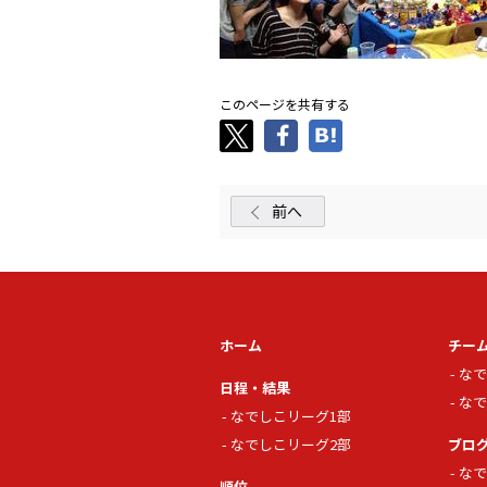
このページを共有する
前へ
ホーム
チー
なで
日程・結果
なで
なでしこリーグ1部
なでしこリーグ2部
ブロ
なで
順位