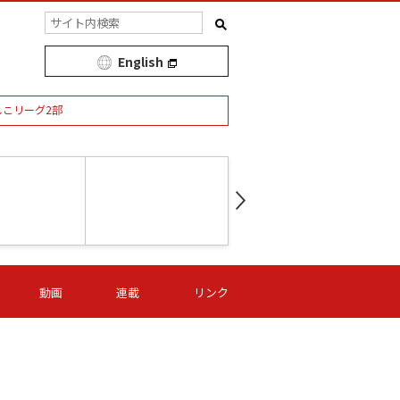
English
しこリーグ2部
第16節 09/05 (土) 15:00
第
ニッパツ
-
ニッパツ
名古屋
/06 (日) 15:00
第16節 09/06 (日) 15:00
第16節 09/05 (土) 15:00
第
動画
連載
リンク
オリプリ
津山
ニッパツ
-
-
-
Ｓ日体大
湯郷ベル
オルカ
ニッパツ
名古屋