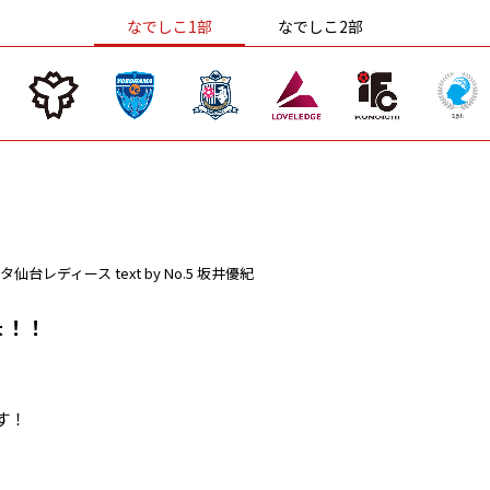
なでしこ1部
なでしこ2部
タ仙台レディース
text by No.5 坂井優紀
ょ！！
す！