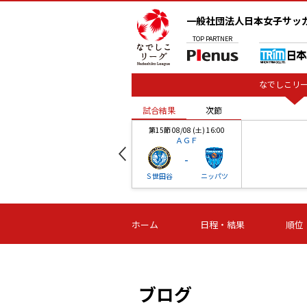
一般社団法人日本女子サッ
TOP
PARTNER
なでしこリー
試合結果
次節
00
第15節 08/08 (土) 16:00
ＡＧＦ
-
ベル
Ｓ世田谷
ニッパツ
試合結果
次節
00
第16節 09/06 (日) 15:00
第16節 09/05 (土) 15:00
第16節 09/05 (
ホーム
日程・結果
順位
津山
ニッパツ
石人の
-
-
-
体大
湯郷ベル
オルカ
ニッパツ
名古屋
静岡
ブログ