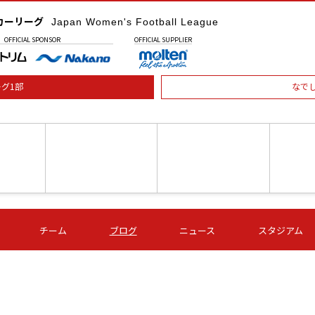
カーリーグ
Japan Women's Football League
OFFICIAL
SPONSOR
OFFICIAL
SUPPLIER
グ1部
なで
土) 15:00
第16節 09/05 (土) 16:00
第16節 09/05 (土) 17:00
第16節 09
チーム
ブログ
ニュース
スタジアム
星
ＡＧＦ
いちご
-
-
愛媛Ｌ
Ｓ世田谷
伊賀ＦＣ
ヴィアマ
Ａハリマ
Ｖ市原Ｌ