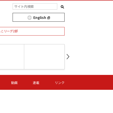
English
しこリーグ2部
第16節 09/05 (土) 15:00
第
ニッパツ
-
ニッパツ
名古屋
/06 (日) 15:00
第16節 09/06 (日) 15:00
第16節 09/05 (土) 15:00
第
動画
連載
リンク
オリプリ
津山
ニッパツ
-
-
-
Ｓ日体大
湯郷ベル
オルカ
ニッパツ
名古屋