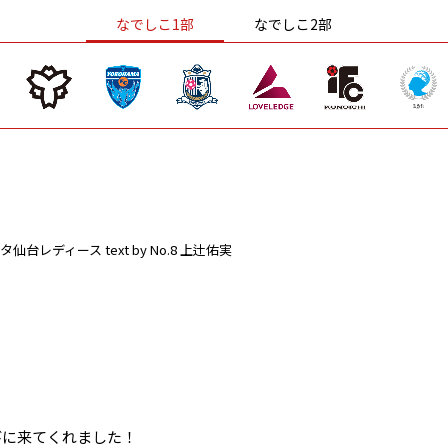
なでしこ1部
なでしこ2部
タ仙台レディース
text by No.8 上辻佑実
びに来てくれました！