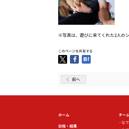
※写真は、遊びに来てくれた2人の
このページを共有する
前へ
ホーム
チー
なで
日程・結果