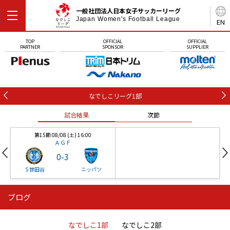
一般社団法人日本女子サッカーリーグ
Japan Women's Football League
EN
TOP
OFFICIAL
OFFICIAL
PARTNER
SPONSOR
SUPPLIER
なでしこリーグ1部
試合結果
次節
第15節 08/08 (土) 16:00
ＡＧＦ
0
-
3
Ｓ世田谷
ニッパツ
ブログ
第16節 09/05 (土) 15:00
第16節 09/05 (土) 15:00
試合結果
次節
ニッパツ
石人の星
-
-
なでしこ1部
なでしこ2部