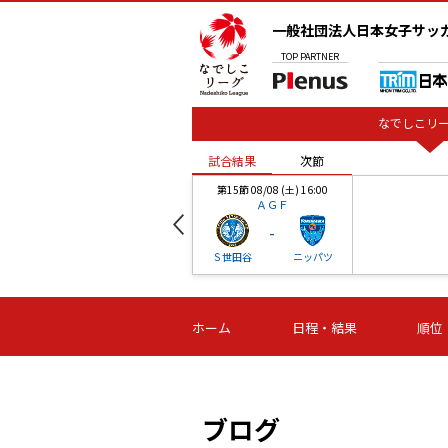
一般社団法人日本女子サッ
TOP
PARTNER
なでしこリー
試合結果
次節
00
第15節 08/08 (土) 16:00
ＡＧＦ
-
ベル
Ｓ世田谷
ニッパツ
試合結果
次節
00
第16節 09/06 (日) 15:00
第16節 09/05 (土) 15:00
第16節 09/05 (
ホーム
日程・結果
順位
津山
ニッパツ
石人の
-
-
-
体大
湯郷ベル
オルカ
ニッパツ
名古屋
静岡
ブログ