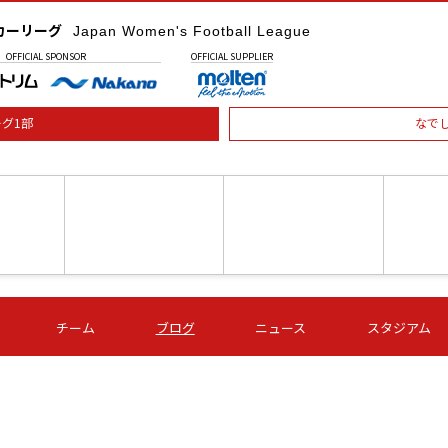
カーリーグ
Japan Women's Football League
OFFICIAL
SPONSOR
OFFICIAL
SUPPLIER
グ1部
なで
土) 15:00
第16節 09/05 (土) 16:00
第16節 09/05 (土) 17:00
第16節 09
チーム
ブログ
ニュース
スタジアム
星
ＡＧＦ
いちご
-
-
愛媛Ｌ
Ｓ世田谷
伊賀ＦＣ
ヴィアマ
Ａハリマ
Ｖ市原Ｌ