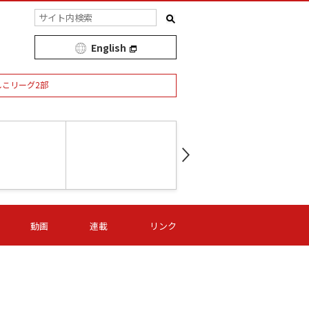
English
しこリーグ2部
第16節 09/05 (土) 15:00
第
ニッパツ
-
ニッパツ
名古屋
/06 (日) 15:00
第16節 09/06 (日) 15:00
第16節 09/05 (土) 15:00
第
動画
連載
リンク
オリプリ
津山
ニッパツ
-
-
-
Ｓ日体大
湯郷ベル
オルカ
ニッパツ
名古屋