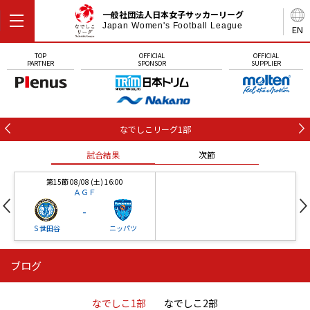
一般社団法人日本女子サッカーリーグ
Japan Women's Football League
EN
TOP
OFFICIAL
OFFICIAL
PARTNER
SPONSOR
SUPPLIER
なでしこリーグ1部
試合結果
次節
第15節 08/08 (土) 16:00
ＡＧＦ
-
Ｓ世田谷
ニッパツ
ブログ
第16節 09/05 (土) 15:00
第16節 09/05 (土) 15:00
試合結果
次節
ニッパツ
石人の星
-
-
なでしこ1部
なでしこ2部