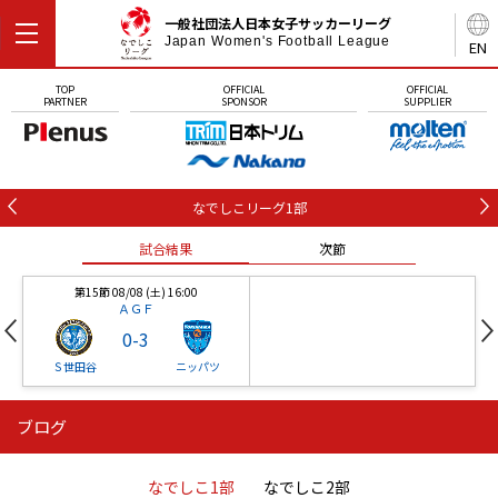
一般社団法人日本女子サッカーリーグ
Japan Women's Football League
EN
TOP
OFFICIAL
OFFICIAL
PARTNER
SPONSOR
SUPPLIER
なでしこリーグ1部
試合結果
次節
第15節 08/08 (土) 16:00
ＡＧＦ
0
-
3
Ｓ世田谷
ニッパツ
ブログ
第16節 09/05 (土) 15:00
第16節 09/05 (土) 15:00
試合結果
次節
ニッパツ
石人の星
-
-
なでしこ1部
なでしこ2部