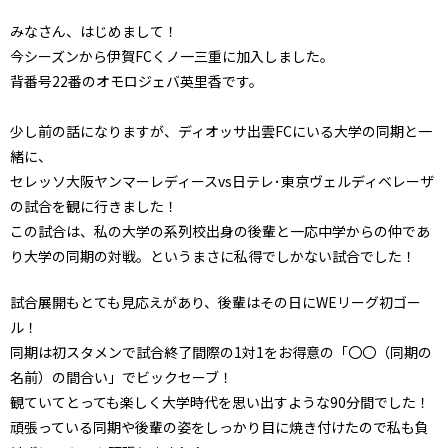
みなさん、はじめまして！
今シーズンから伊賀FCくノ一三重に加入しました。
背番号22番のオモロジェバ英里香です。
少し前の話になりますが、ディオッサ出雲FCにいる大学の同期と一
緒に、
セレッソ大阪ヤンマーレディースvs日テレ･東京ヴェルディベレーザ
の試合を観に行きました！
この試合は、私の大学の系列校出身の後輩と一応中学からの仲であ
り大学の同期の対戦。というまさに私得でしかない試合でした！
試合展開もとても見応えがあり、後輩はその日にWEリーグ初ゴー
ル！
同期は初スタメンで試合終了間際の1対1をお得意の「〇〇（同期の
名前）の間合い」でビックセーブ！
観ていてとっても楽しく大学時代を思い出すような90分間でした！
頑張っている同期や後輩の姿をしっかり目に焼き付けたので私も負