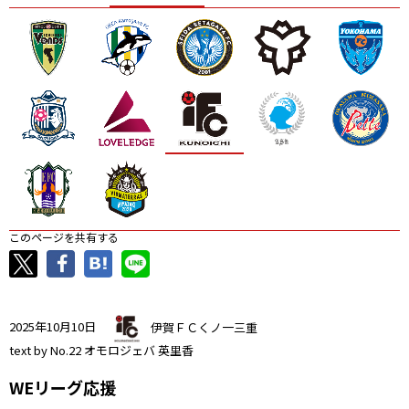
ニッパツ
名古屋
静岡
愛媛Ｌ
このページを共有する
2025年10月10日
伊賀ＦＣくノ一三重
text by No.22 オモロジェバ 英里香
WEリーグ応援