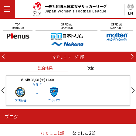
一般社団法人日本女子サッカーリーグ
Japan Women's Football League
EN
TOP
OFFICIAL
OFFICIAL
PARTNER
SPONSOR
SUPPLIER
なでしこリーグ1部
試合結果
次節
第15節 08/08 (土) 16:00
ＡＧＦ
-
Ｓ世田谷
ニッパツ
ブログ
第16節 09/05 (土) 15:00
第16節 09/05 (土) 15:00
試合結果
次節
ニッパツ
石人の星
-
-
なでしこ1部
なでしこ2部