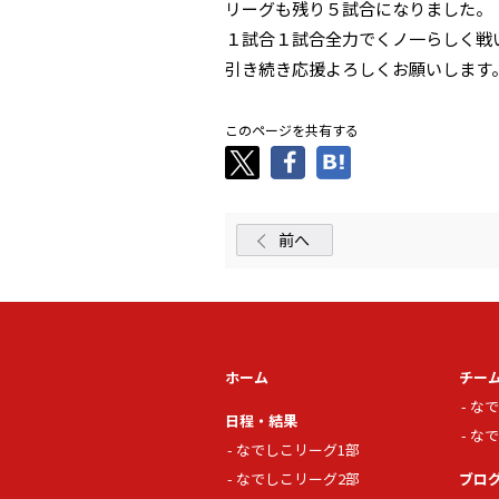
リーグも残り５試合になりました。
１試合１試合全力でくノ一らしく戦
引き続き応援よろしくお願いします
このページを共有する
前へ
ホーム
チー
なで
日程・結果
なで
なでしこリーグ1部
なでしこリーグ2部
ブロ