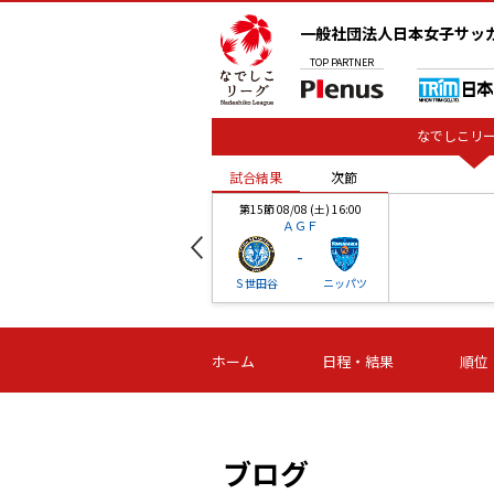
一般社団法人日本女子サッ
TOP
PARTNER
なでしこリー
試合結果
次節
00
第15節 08/08 (土) 16:00
ＡＧＦ
-
ベル
Ｓ世田谷
ニッパツ
試合結果
次節
00
第16節 09/06 (日) 15:00
第16節 09/05 (土) 15:00
第16節 09/05 (
ホーム
日程・結果
順位
津山
ニッパツ
石人の
-
-
-
体大
湯郷ベル
オルカ
ニッパツ
名古屋
静岡
ブログ