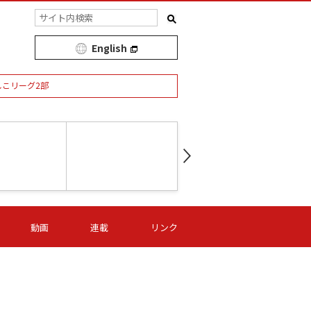
English
しこリーグ2部
第16節 09/05 (土) 15:00
第
ニッパツ
-
ニッパツ
名古屋
/06 (日) 15:00
第16節 09/06 (日) 15:00
第16節 09/05 (土) 15:00
第
動画
連載
リンク
オリプリ
津山
ニッパツ
-
-
-
Ｓ日体大
湯郷ベル
オルカ
ニッパツ
名古屋