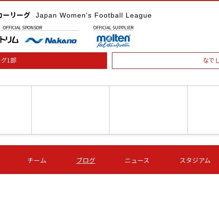
カーリーグ
Japan Women's Football League
OFFICIAL
SPONSOR
OFFICIAL
SUPPLIER
グ1部
なで
土) 15:00
第16節 09/05 (土) 16:00
第16節 09/05 (土) 17:00
第16節 09
チーム
ブログ
ニュース
スタジアム
星
ＡＧＦ
いちご
-
-
愛媛Ｌ
Ｓ世田谷
伊賀ＦＣ
ヴィアマ
Ａハリマ
Ｖ市原Ｌ