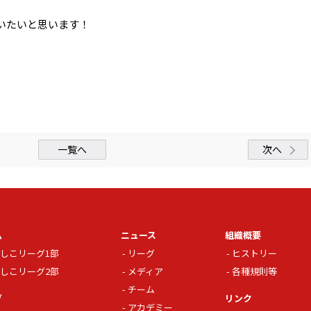
いたいと思います！
。
一覧へ
次へ
ム
ニュース
組織概要
しこリーグ1部
リーグ
ヒストリー
しこリーグ2部
メディア
各種規則等
チーム
グ
リンク
アカデミー