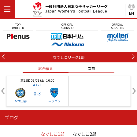
一般社団法人日本女子サッカーリーグ
Japan Women's Football League
EN
TOP
OFFICIAL
OFFICIAL
PARTNER
SPONSOR
SUPPLIER
なでしこリーグ1部
試合結果
次節
第15節 08/08 (土) 16:00
ＡＧＦ
0
-
3
Ｓ世田谷
ニッパツ
ブログ
第16節 09/05 (土) 15:00
第16節 09/05 (土) 15:00
試合結果
次節
ニッパツ
石人の星
-
-
なでしこ1部
なでしこ2部