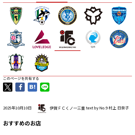
ニッパツ
名古屋
静岡
愛媛Ｌ
このページを共有する
2025年10月10日
伊賀ＦＣくノ一三重
text by No.9 村上 日奈子
おすすめのお店