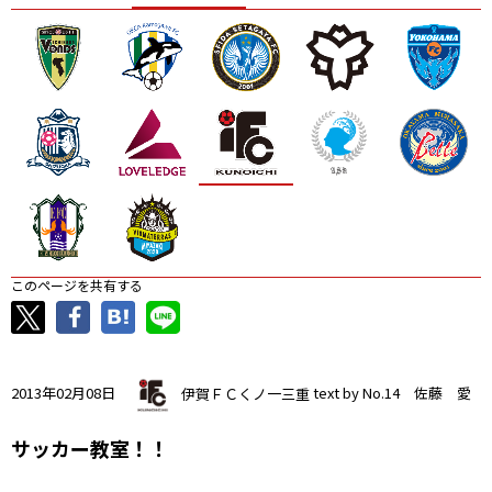
ニッパツ
名古屋
静岡
愛媛Ｌ
このページを共有する
2013年02月08日
伊賀ＦＣくノ一三重
text by No.14 佐藤 愛
サッカー教室！！