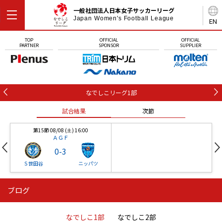
一般社団法人日本女子サッカーリーグ
Japan Women's Football League
EN
TOP
OFFICIAL
OFFICIAL
PARTNER
SPONSOR
SUPPLIER
なでしこリーグ1部
試合結果
次節
第15節 08/08 (土) 16:00
ＡＧＦ
0
-
3
Ｓ世田谷
ニッパツ
ブログ
第16節 09/05 (土) 15:00
第16節 09/05 (土) 15:00
試合結果
次節
ニッパツ
石人の星
-
-
なでしこ1部
なでしこ2部