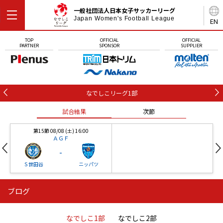
一般社団法人日本女子サッカーリーグ
Japan Women's Football League
EN
TOP
OFFICIAL
OFFICIAL
PARTNER
SPONSOR
SUPPLIER
なでしこリーグ1部
試合結果
次節
第15節 08/08 (土) 16:00
ＡＧＦ
-
Ｓ世田谷
ニッパツ
ブログ
第16節 09/05 (土) 15:00
第16節 09/05 (土) 15:00
試合結果
次節
ニッパツ
石人の星
-
-
なでしこ1部
なでしこ2部