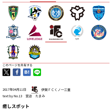
ニッパツ
名古屋
静岡
愛媛Ｌ
このページを共有する
2017年04月11日
伊賀ＦＣくノ一三重
text by No.13 宮迫 たまみ
癒しスポット