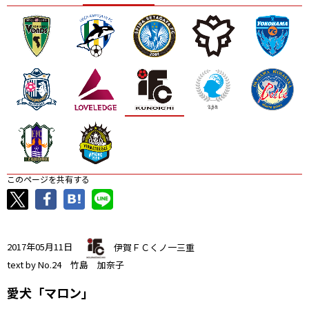
ニッパツ
名古屋
静岡
愛媛Ｌ
このページを共有する
2017年05月11日
伊賀ＦＣくノ一三重
text by No.24 竹島 加奈子
愛犬「マロン」