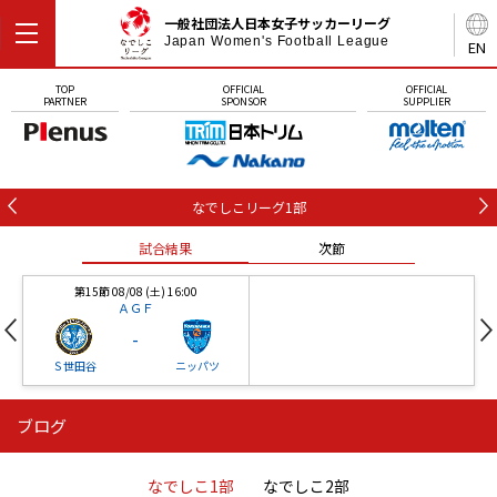
一般社団法人日本女子サッカーリーグ
Japan Women's Football League
EN
TOP
OFFICIAL
OFFICIAL
PARTNER
SPONSOR
SUPPLIER
なでしこリーグ1部
試合結果
次節
第15節 08/08 (土) 16:00
ＡＧＦ
-
Ｓ世田谷
ニッパツ
ブログ
第16節 09/05 (土) 15:00
第16節 09/05 (土) 15:00
試合結果
次節
ニッパツ
石人の星
-
-
なでしこ1部
なでしこ2部