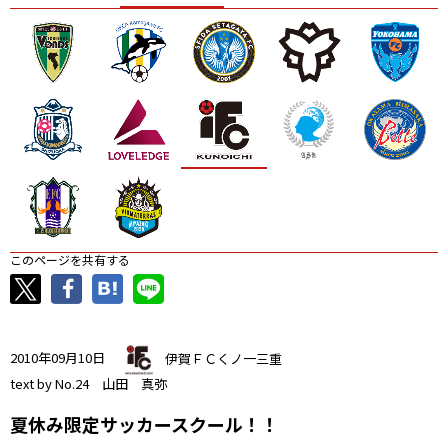
ニッパツ
名古屋
静岡
愛媛Ｌ
このページを共有する
2010年09月10日
伊賀ＦＣくノ一三重
text by No.24 山田 真弥
夏休み限定サッカースクール！！