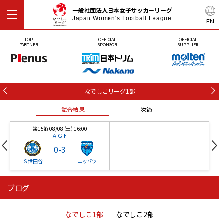
一般社団法人日本女子サッカーリーグ
Japan Women's Football League
EN
TOP
OFFICIAL
OFFICIAL
PARTNER
SPONSOR
SUPPLIER
なでしこリーグ1部
試合結果
次節
第15節 08/08 (土) 16:00
ＡＧＦ
0
-
3
Ｓ世田谷
ニッパツ
ブログ
第16節 09/05 (土) 15:00
第16節 09/05 (土) 15:00
試合結果
次節
ニッパツ
石人の星
-
-
なでしこ1部
なでしこ2部