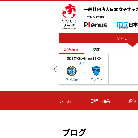
一般社団法人日本女子サッ
TOP
PARTNER
なでしこリー
試合結果
次節
00
第15節 08/08 (土) 16:00
ＡＧＦ
-
ベル
Ｓ世田谷
ニッパツ
試合結果
次節
00
第16節 09/06 (日) 15:00
第16節 09/05 (土) 15:00
第16節 09/05 (
ホーム
日程・結果
順位
津山
ニッパツ
石人の
-
-
-
体大
湯郷ベル
オルカ
ニッパツ
名古屋
静岡
ブログ