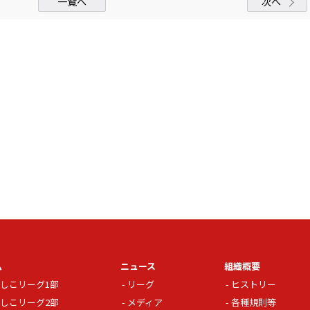
一覧へ
次へ
ム
ニュース
組織概要
しこリーグ1部
リーグ
ヒストリー
しこリーグ2部
メディア
各種規則等