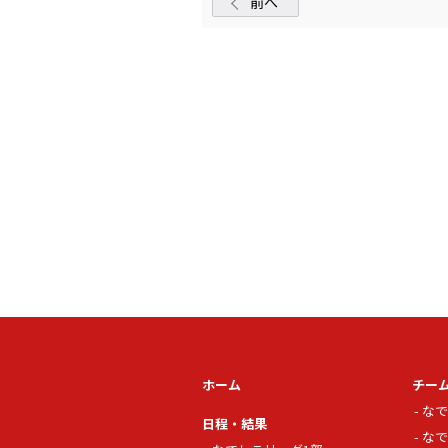
前へ
ホーム
チー
なで
日程・結果
なで