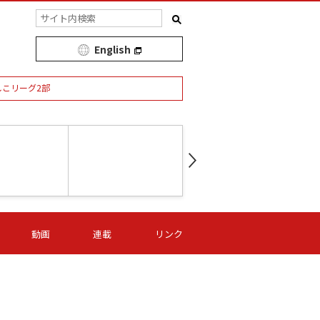
English
しこリーグ2部
第16節 09/05 (土) 15:00
第
ニッパツ
-
ニッパツ
名古屋
/06 (日) 15:00
第16節 09/06 (日) 15:00
第16節 09/05 (土) 15:00
第
動画
連載
リンク
オリプリ
津山
ニッパツ
-
-
-
Ｓ日体大
湯郷ベル
オルカ
ニッパツ
名古屋