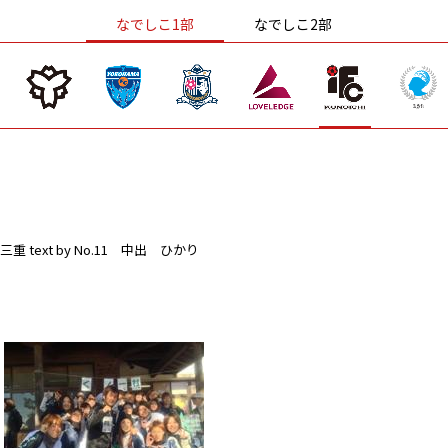
なでしこ1部
なでしこ2部
三重
text by No.11 中出 ひかり