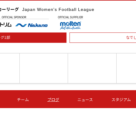
カーリーグ
Japan Women's Football League
OFFICIAL
SPONSOR
OFFICIAL
SUPPLIER
グ1部
なで
土) 15:00
第16節 09/05 (土) 16:00
第16節 09/05 (土) 17:00
第16節 09
チーム
ブログ
ニュース
スタジアム
星
ＡＧＦ
いちご
-
-
愛媛Ｌ
Ｓ世田谷
伊賀ＦＣ
ヴィアマ
Ａハリマ
Ｖ市原Ｌ