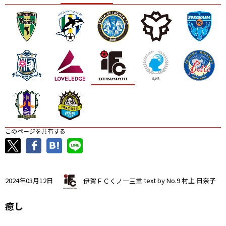
ニッパツ
名古屋
静岡
愛媛Ｌ
このページを共有する
2024年03月12日
伊賀ＦＣくノ一三重
text by No.9 村上 日奈子
癒し