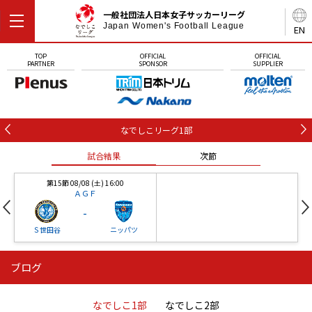
一般社団法人日本女子サッカーリーグ
Japan Women's Football League
EN
TOP
OFFICIAL
OFFICIAL
PARTNER
SPONSOR
SUPPLIER
なでしこリーグ1部
試合結果
次節
第15節 08/08 (土) 16:00
ＡＧＦ
-
Ｓ世田谷
ニッパツ
ブログ
第16節 09/05 (土) 15:00
第16節 09/05 (土) 15:00
試合結果
次節
ニッパツ
石人の星
-
-
なでしこ1部
なでしこ2部