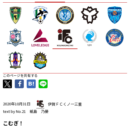
ニッパツ
名古屋
静岡
愛媛Ｌ
このページを共有する
2020年10月31日
伊賀ＦＣくノ一三重
text by No.21 紙島 乃晏
こむぎ！