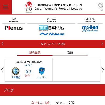
一般社団法人日本女子サッカーリーグ
Japan Women's Football League
EN
TOP
OFFICIAL
OFFICIAL
PARTNER
SPONSOR
SUPPLIER
なでしこリーグ1部
試合結果
次節
第15節 08/08 (土) 16:00
ＡＧＦ
0
-
3
試合中
Ｓ世田谷
ニッパツ
ブログ
第16節 09/05 (土) 15:00
第16節 09/05 (土) 15:00
試合結果
次節
ニッパツ
石人の星
-
-
なでしこ1部
なでしこ2部