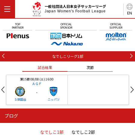
一般社団法人日本女子サッカーリーグ
Japan Women's Football League
EN
TOP
OFFICIAL
OFFICIAL
PARTNER
SPONSOR
SUPPLIER
なでしこリーグ1部
試合結果
次節
第15節 08/08 (土) 16:00
ＡＧＦ
-
Ｓ世田谷
ニッパツ
ブログ
第16節 09/05 (土) 15:00
第16節 09/05 (土) 15:00
試合結果
次節
ニッパツ
石人の星
-
-
なでしこ1部
なでしこ2部