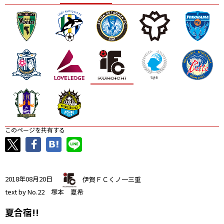
ニッパツ
名古屋
静岡
愛媛Ｌ
このページを共有する
2018年08月20日
伊賀ＦＣくノ一三重
text by No.22 塚本 夏希
夏合宿!!