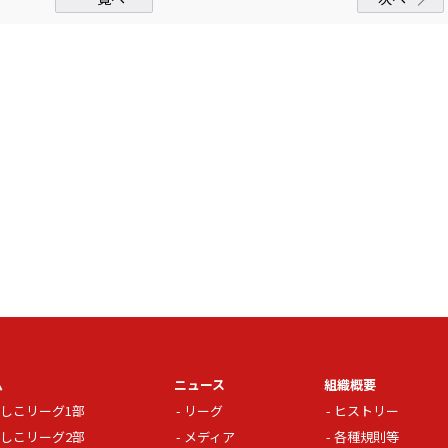
ム
ニュース
組織概要
しこリーグ1部
リーグ
ヒストリー
しこリーグ2部
メディア
各種規則等