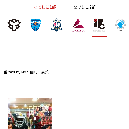
なでしこ1部
なでしこ2部
三重
text by No.9 園村 奈菜