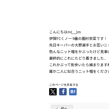
こんにちはm(__)m
伊賀FCくノ一 9番の園村奈菜です！
先日キーパーの大野選手とお互いニ
色んなニット帽をかぶったけど見事に全
最終的にこれにたどり着きました...
これかぶって街歩いたら捕まりますね┐
誰か二人に似合うニット帽をくださいm
このページを共有する
前へ