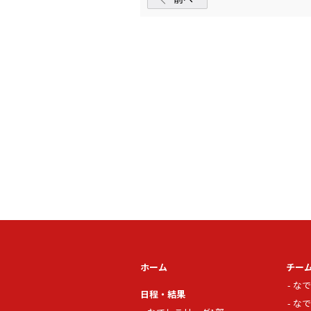
ホーム
チー
なで
日程・結果
なで