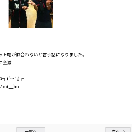
ット帽が似合わないと言う話になりました。
滅...
('～`;)┌
(__)m
一覧へ
次へ