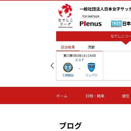
一般社団法人日本女子サッ
TOP
PARTNER
なでしこリー
試合結果
次節
00
第15節 08/08 (土) 16:00
ＡＧＦ
-
ベル
Ｓ世田谷
ニッパツ
試合結果
次節
00
第16節 09/06 (日) 15:00
第16節 09/05 (土) 15:00
第16節 09/05 (
ホーム
日程・結果
順位
津山
ニッパツ
石人の
-
-
-
体大
湯郷ベル
オルカ
ニッパツ
名古屋
静岡
ブログ