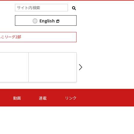
English
しこリーグ2部
第16節 09/05 (土) 15:00
第
ニッパツ
-
ニッパツ
名古屋
/06 (日) 15:00
第16節 09/06 (日) 15:00
第16節 09/05 (土) 15:00
第
動画
連載
リンク
オリプリ
津山
ニッパツ
-
-
-
Ｓ日体大
湯郷ベル
オルカ
ニッパツ
名古屋