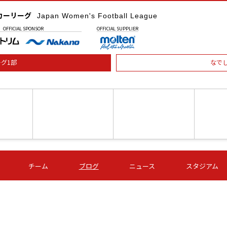
カーリーグ
Japan Women's Football League
OFFICIAL
SPONSOR
OFFICIAL
SUPPLIER
グ1部
なで
土) 15:00
第16節 09/05 (土) 16:00
第16節 09/05 (土) 17:00
第16節 09
チーム
ブログ
ニュース
スタジアム
星
ＡＧＦ
いちご
-
-
愛媛Ｌ
Ｓ世田谷
伊賀ＦＣ
ヴィアマ
Ａハリマ
Ｖ市原Ｌ