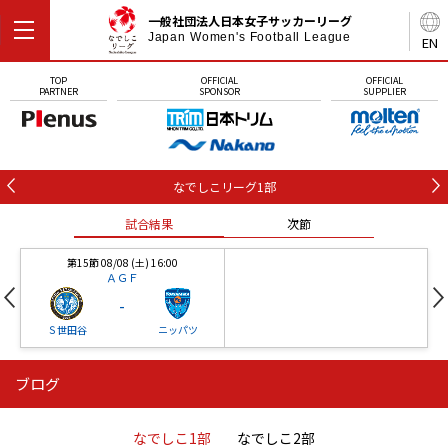
一般社団法人日本女子サッカーリーグ
Japan Women's Football League
EN
TOP
OFFICIAL
OFFICIAL
PARTNER
SPONSOR
SUPPLIER
なでしこリーグ1部
試合結果
次節
第15節 08/08 (土) 16:00
ＡＧＦ
-
Ｓ世田谷
ニッパツ
ブログ
第16節 09/05 (土) 15:00
第16節 09/05 (土) 15:00
試合結果
次節
ニッパツ
石人の星
-
-
なでしこ1部
なでしこ2部