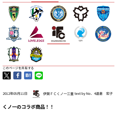
ニッパツ
名古屋
静岡
愛媛Ｌ
このページを共有する
2012年05月11日
伊賀ＦＣくノ一三重
text by No．4道倉 宏子
くノ一のコラボ商品！！