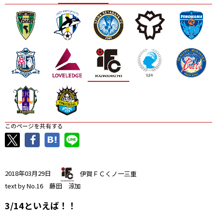
ニッパツ
名古屋
静岡
愛媛Ｌ
このページを共有する
2018年03月29日
伊賀ＦＣくノ一三重
text by No.16 藤田 涼加
3/14といえば！！