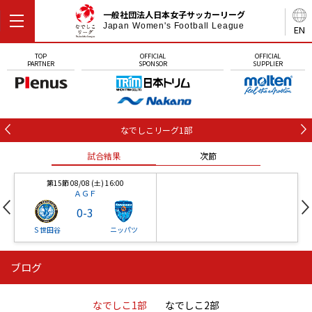
一般社団法人日本女子サッカーリーグ
Japan Women's Football League
EN
TOP
OFFICIAL
OFFICIAL
PARTNER
SPONSOR
SUPPLIER
なでしこリーグ1部
試合結果
次節
第15節 08/08 (土) 16:00
ＡＧＦ
0
-
3
Ｓ世田谷
ニッパツ
ブログ
第16節 09/05 (土) 15:00
第16節 09/05 (土) 15:00
試合結果
次節
ニッパツ
石人の星
-
-
なでしこ1部
なでしこ2部