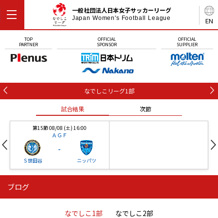
一般社団法人日本女子サッカーリーグ
Japan Women's Football League
EN
TOP
OFFICIAL
OFFICIAL
PARTNER
SPONSOR
SUPPLIER
なでしこリーグ1部
試合結果
次節
第15節 08/08 (土) 16:00
ＡＧＦ
-
Ｓ世田谷
ニッパツ
ブログ
第16節 09/05 (土) 15:00
第16節 09/05 (土) 15:00
試合結果
次節
ニッパツ
石人の星
-
-
なでしこ1部
なでしこ2部