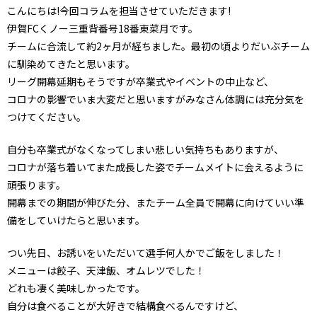
こんにちは!今回コラムを担当させていただきます!
伊賀FCくノー三重背番号18番東菜月です。
チームに合流して約2ヶ月が経ちました。最初の頃よりだいぶチーム
に馴染めてきたと思います。
リーグ開幕延期もそうですが卒業式やイベントの中止など、
コロナの影響でいま大変だと思いますがみなさん体調には充分気を
つけてください。
自分も卒業式がなくなってしまい悲しい気持ちもありますが、
コロナが落ち着いてまた成長した姿でチームメイトに会えるように
頑張ります。
開幕までの期間が伸びた分、またチーム全員で開幕に向けていい準
備をしていけたらと思います。
つい先日、お誘いをいただいて選手何人かでご飯をしました！
メニューは餃子、天津飯、オムレツでした！
どれも凄く美味しかったです。
自分は食べることが大好きで結構食べるんですけど、