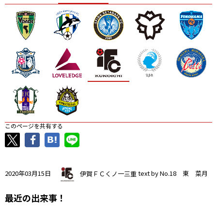
ニッパツ
名古屋
静岡
愛媛Ｌ
このページを共有する
2020年03月15日
伊賀ＦＣくノ一三重
text by No.18 東 菜月
最近の出来事！