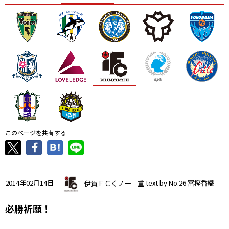
ニッパツ
名古屋
静岡
愛媛Ｌ
このページを共有する
2014年02月14日
伊賀ＦＣくノ一三重
text by No.26 冨樫香織
必勝祈願！