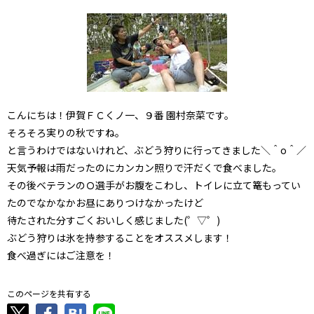
こんにちは！伊賀ＦＣくノ一、９番 園村奈菜です。
そろそろ実りの秋ですね。
と言うわけではないけれど、ぶどう狩りに行ってきました＼＾o＾／
天気予報は雨だったのにカンカン照りで汗だくで食べました。
その後ベテランのＯ選手がお腹をこわし、トイレに立て篭もってい
たのでなかなかお昼にありつけなかったけど
待たされた分すごくおいしく感じました(゜▽゜)
ぶどう狩りは氷を持参することをオススメします！
食べ過ぎにはご注意を！
このページを共有する