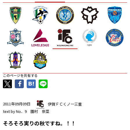
ニッパツ
名古屋
静岡
愛媛Ｌ
このページを共有する
2011年09月09日
伊賀ＦＣくノ一三重
text by No．9 園村 奈菜
そろそろ実りの秋ですね。！！