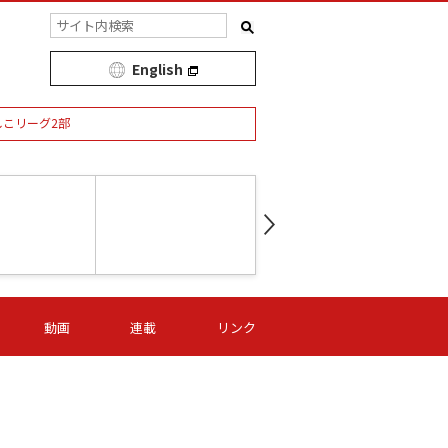
English
しこリーグ2部
第16節 09/05 (土) 15:00
第
ニッパツ
-
ニッパツ
名古屋
/06 (日) 15:00
第16節 09/06 (日) 15:00
第16節 09/05 (土) 15:00
第
動画
連載
リンク
オリプリ
津山
ニッパツ
-
-
-
Ｓ日体大
湯郷ベル
オルカ
ニッパツ
名古屋