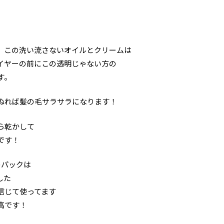
。この洗い流さないオイルとクリームは
イヤーの前にこの透明じゃない方の
す。
ぬれば髪の毛サラサラになります！
ら乾かして
です！
のパックは
した
信じて使ってます
高です！