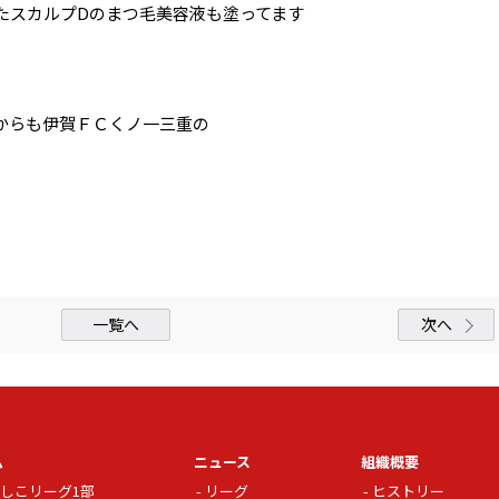
たスカルプDのまつ毛美容液も塗ってます
からも伊賀ＦＣくノ一三重の
一覧へ
次へ
ム
ニュース
組織概要
しこリーグ1部
リーグ
ヒストリー