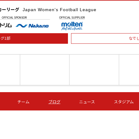
カーリーグ
Japan Women's Football League
OFFICIAL
SPONSOR
OFFICIAL
SUPPLIER
グ1部
なで
土) 15:00
第16節 09/05 (土) 16:00
第16節 09/05 (土) 17:00
第16節 09
チーム
ブログ
ニュース
スタジアム
星
ＡＧＦ
いちご
-
-
愛媛Ｌ
Ｓ世田谷
伊賀ＦＣ
ヴィアマ
Ａハリマ
Ｖ市原Ｌ