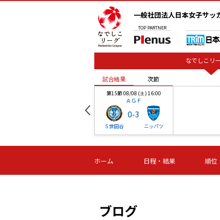
一般社団法人日本女子サッ
TOP
PARTNER
なでしこリー
試合結果
次節
00
第15節 08/08 (土) 16:00
ＡＧＦ
0
-
3
ベル
Ｓ世田谷
ニッパツ
試合結果
次節
00
第16節 09/06 (日) 15:00
第16節 09/05 (土) 15:00
第16節 09/05 (
ホーム
日程・結果
順位
津山
ニッパツ
石人の
-
-
-
体大
湯郷ベル
オルカ
ニッパツ
名古屋
静岡
ブログ