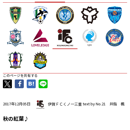
ニッパツ
名古屋
静岡
愛媛Ｌ
このページを共有する
2017年12月05日
伊賀ＦＣくノ一三重
text by No.21 井指 楓
秋の紅葉♪