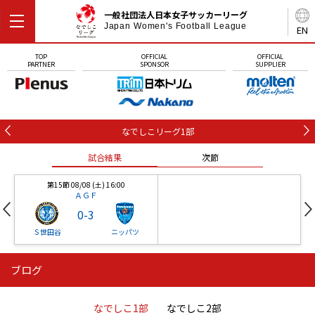
一般社団法人日本女子サッカーリーグ
Japan Women's Football League
EN
TOP
OFFICIAL
OFFICIAL
PARTNER
SPONSOR
SUPPLIER
なでしこリーグ1部
試合結果
次節
第15節 08/08 (土) 16:00
ＡＧＦ
0
-
3
Ｓ世田谷
ニッパツ
ブログ
第16節 09/05 (土) 15:00
第16節 09/05 (土) 15:00
試合結果
次節
ニッパツ
石人の星
-
-
なでしこ1部
なでしこ2部