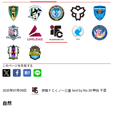
ニッパツ
名古屋
静岡
愛媛Ｌ
このページを共有する
2025年07月09日
伊賀ＦＣくノ一三重
text by No.30 神谷 千菜
自然