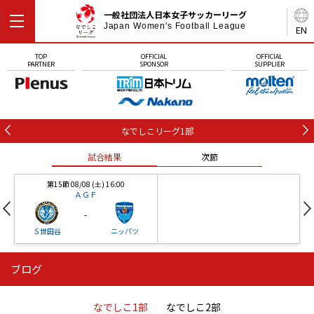
一般社団法人日本女子サッカーリーグ
Japan Women's Football League
EN
TOP
OFFICIAL
OFFICIAL
PARTNER
SPONSOR
SUPPLIER
なでしこリーグ1部
試合結果
次節
第15節 08/08 (土) 16:00
ＡＧＦ
-
Ｓ世田谷
ニッパツ
ブログ
第16節 09/05 (土) 15:00
第16節 09/05 (土) 15:00
試合結果
次節
ニッパツ
石人の星
-
-
なでしこ1部
なでしこ2部