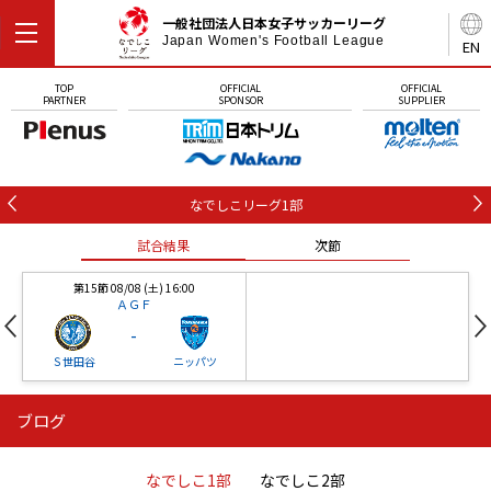
一般社団法人日本女子サッカーリーグ
Japan Women's Football League
EN
TOP
OFFICIAL
OFFICIAL
PARTNER
SPONSOR
SUPPLIER
なでしこリーグ1部
試合結果
次節
第15節 08/08 (土) 16:00
ＡＧＦ
-
Ｓ世田谷
ニッパツ
ブログ
第16節 09/05 (土) 15:00
第16節 09/05 (土) 15:00
試合結果
次節
ニッパツ
石人の星
-
-
なでしこ1部
なでしこ2部