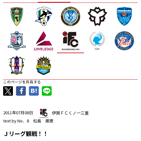
ニッパツ
名古屋
静岡
愛媛Ｌ
このページを共有する
2011年07月08日
伊賀ＦＣくノ一三重
text by No．8 松長 朋恵
Ｊリーグ観戦！！