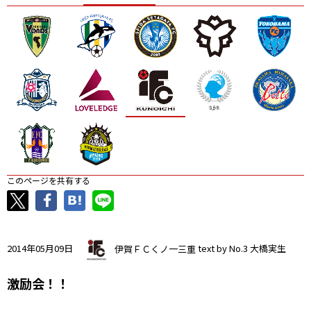
ニッパツ
名古屋
静岡
愛媛Ｌ
このページを共有する
2014年05月09日
伊賀ＦＣくノ一三重
text by No.3 大橋実生
激励会！！