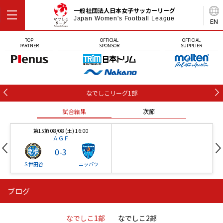
一般社団法人日本女子サッカーリーグ
Japan Women's Football League
EN
TOP
OFFICIAL
OFFICIAL
PARTNER
SPONSOR
SUPPLIER
なでしこリーグ1部
試合結果
次節
第15節 08/08 (土) 16:00
ＡＧＦ
0
-
3
Ｓ世田谷
ニッパツ
ブログ
第16節 09/05 (土) 15:00
第16節 09/05 (土) 15:00
試合結果
次節
ニッパツ
石人の星
-
-
なでしこ1部
なでしこ2部