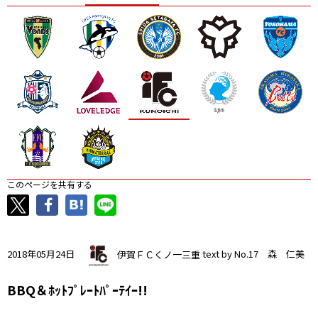
ニッパツ
名古屋
静岡
愛媛Ｌ
このページを共有する
2018年05月24日
伊賀ＦＣくノ一三重
text by No.17 森 仁美
BBQ＆ﾎｯﾄﾌﾟﾚｰﾄﾊﾟｰﾃｲｰ!!