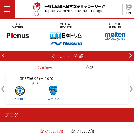
一般社団法人日本女子サッカーリーグ
Japan Women's Football League
EN
TOP
OFFICIAL
OFFICIAL
PARTNER
SPONSOR
SUPPLIER
なでしこリーグ1部
試合結果
次節
第15節 08/08 (土) 16:00
ＡＧＦ
-
Ｓ世田谷
ニッパツ
ブログ
第16節 09/05 (土) 15:00
第16節 09/05 (土) 15:00
試合結果
次節
ニッパツ
石人の星
-
-
なでしこ1部
なでしこ2部