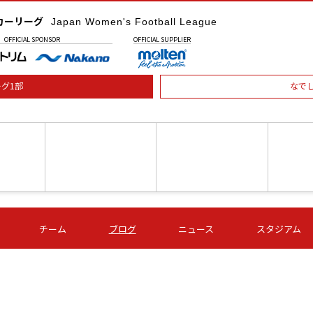
カーリーグ
Japan Women's Football League
OFFICIAL
SPONSOR
OFFICIAL
SUPPLIER
グ1部
なで
土) 15:00
第16節 09/05 (土) 16:00
第16節 09/05 (土) 17:00
第16節 09
チーム
ブログ
ニュース
スタジアム
星
ＡＧＦ
いちご
-
-
愛媛Ｌ
Ｓ世田谷
伊賀ＦＣ
ヴィアマ
Ａハリマ
Ｖ市原Ｌ