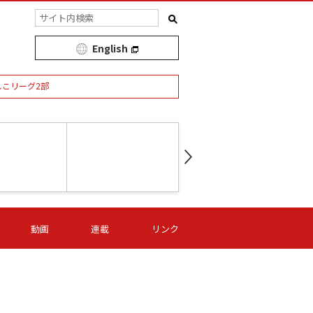
English
しこリーグ2部
第16節 09/05 (土) 15:00
第
ニッパツ
-
ニッパツ
名古屋
/06 (日) 15:00
第16節 09/06 (日) 15:00
第16節 09/05 (土) 15:00
第
動画
連載
リンク
オリプリ
津山
ニッパツ
-
-
-
Ｓ日体大
湯郷ベル
オルカ
ニッパツ
名古屋