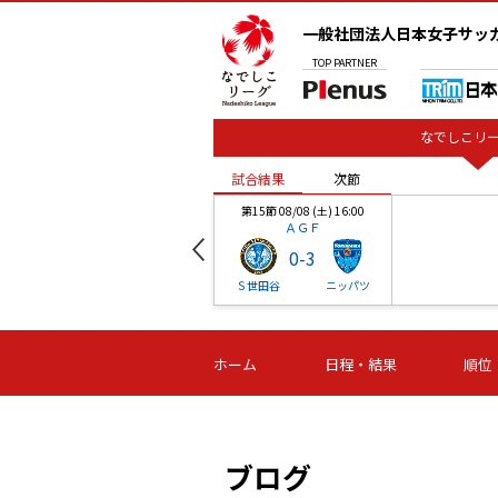
一般社団法人日本女子サッ
TOP
PARTNER
なでしこリー
試合結果
次節
00
第15節 08/08 (土) 16:00
ＡＧＦ
0
-
3
ベル
Ｓ世田谷
ニッパツ
試合結果
次節
00
第16節 09/06 (日) 15:00
第16節 09/05 (土) 15:00
第16節 09/05 (
ホーム
日程・結果
順位
津山
ニッパツ
石人の
-
-
-
体大
湯郷ベル
オルカ
ニッパツ
名古屋
静岡
ブログ