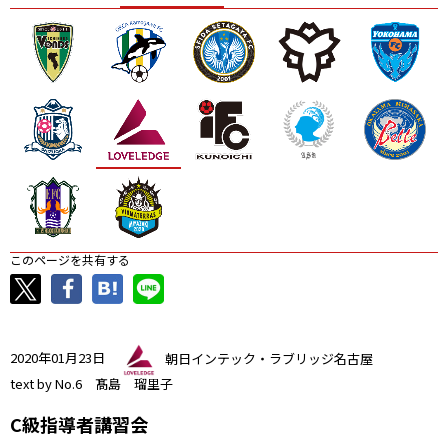
ニッパツ
名古屋
静岡
愛媛Ｌ
このページを共有する
2020年01月23日
朝日インテック・ラブリッジ名古屋
text by No.6 髙島 瑠里子
C級指導者講習会