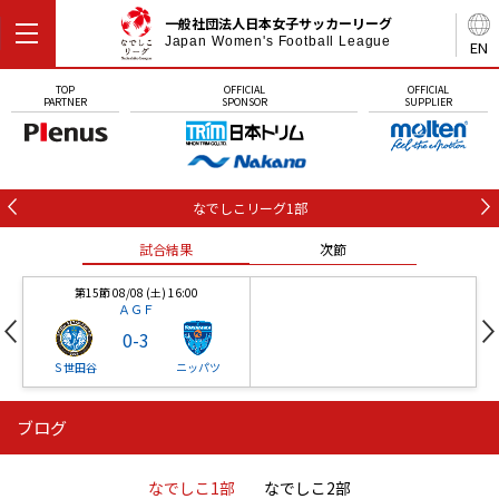
一般社団法人日本女子サッカーリーグ
Japan Women's Football League
EN
TOP
OFFICIAL
OFFICIAL
PARTNER
SPONSOR
SUPPLIER
なでしこリーグ1部
試合結果
次節
第15節 08/08 (土) 16:00
ＡＧＦ
0
-
3
Ｓ世田谷
ニッパツ
ブログ
第16節 09/05 (土) 15:00
第16節 09/05 (土) 15:00
試合結果
次節
ニッパツ
石人の星
-
-
なでしこ1部
なでしこ2部