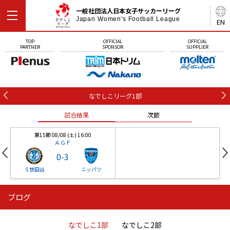
一般社団法人日本女子サッカーリーグ
Japan Women's Football League
EN
TOP
OFFICIAL
OFFICIAL
PARTNER
SPONSOR
SUPPLIER
なでしこリーグ1部
試合結果
次節
第15節 08/08 (土) 16:00
ＡＧＦ
0
-
3
Ｓ世田谷
ニッパツ
ブログ
第16節 09/05 (土) 15:00
第16節 09/05 (土) 15:00
試合結果
次節
ニッパツ
石人の星
-
-
なでしこ1部
なでしこ2部