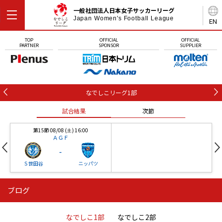
一般社団法人日本女子サッカーリーグ
Japan Women's Football League
EN
TOP
OFFICIAL
OFFICIAL
PARTNER
SPONSOR
SUPPLIER
なでしこリーグ1部
試合結果
次節
第15節 08/08 (土) 16:00
ＡＧＦ
-
Ｓ世田谷
ニッパツ
ブログ
第16節 09/05 (土) 15:00
第16節 09/05 (土) 15:00
試合結果
次節
ニッパツ
石人の星
-
-
なでしこ1部
なでしこ2部