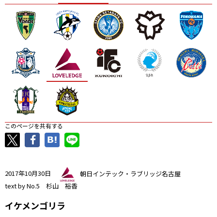
ニッパツ
名古屋
静岡
愛媛Ｌ
このページを共有する
2017年10月30日
朝日インテック・ラブリッジ名古屋
text by No.5 杉山 裕香
イケメンゴリラ