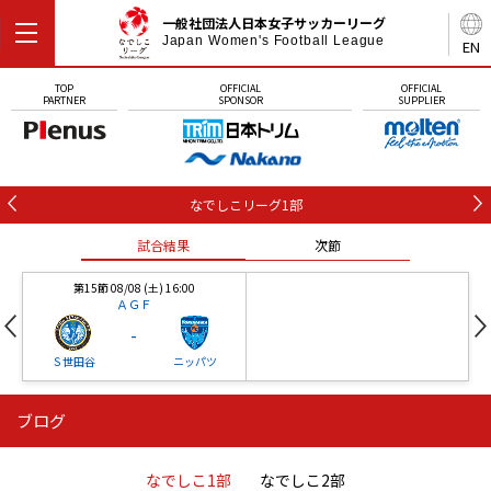
一般社団法人日本女子サッカーリーグ
Japan Women's Football League
EN
TOP
OFFICIAL
OFFICIAL
PARTNER
SPONSOR
SUPPLIER
なでしこリーグ1部
試合結果
次節
第15節 08/08 (土) 16:00
ＡＧＦ
-
Ｓ世田谷
ニッパツ
ブログ
第16節 09/05 (土) 15:00
第16節 09/05 (土) 15:00
試合結果
次節
ニッパツ
石人の星
-
-
なでしこ1部
なでしこ2部