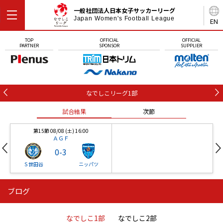
一般社団法人日本女子サッカーリーグ
Japan Women's Football League
EN
TOP
OFFICIAL
OFFICIAL
PARTNER
SPONSOR
SUPPLIER
なでしこリーグ1部
試合結果
次節
第15節 08/08 (土) 16:00
ＡＧＦ
0
-
3
Ｓ世田谷
ニッパツ
ブログ
第16節 09/05 (土) 15:00
第16節 09/05 (土) 15:00
試合結果
次節
ニッパツ
石人の星
-
-
なでしこ1部
なでしこ2部