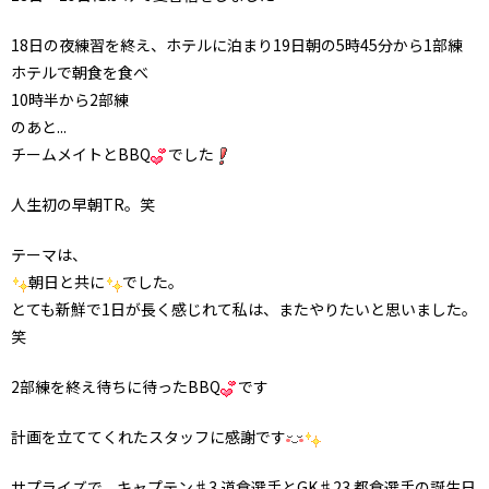
18日の夜練習を終え、ホテルに泊まり19日朝の5時45分から1部練
ホテルで朝食を食べ
10時半から2部練
のあと...
チームメイトとBBQ
でした
人生初の早朝TR。笑
テーマは、
朝日と共に
でした。
とても新鮮で1日が長く感じれて私は、またやりたいと思いました。
笑
2部練を終え待ちに待ったBBQ
です
計画を立ててくれたスタッフに感謝です
サプライズで、キャプテン♯3 道倉選手とGK♯23 都倉選手の誕生日