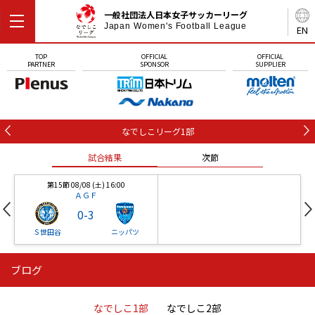
一般社団法人日本女子サッカーリーグ
Japan Women's Football League
EN
TOP
OFFICIAL
OFFICIAL
PARTNER
SPONSOR
SUPPLIER
なでしこリーグ1部
試合結果
次節
第15節 08/08 (土) 16:00
ＡＧＦ
0
-
3
Ｓ世田谷
ニッパツ
ブログ
第16節 09/05 (土) 15:00
第16節 09/05 (土) 15:00
試合結果
次節
ニッパツ
石人の星
-
-
なでしこ1部
なでしこ2部