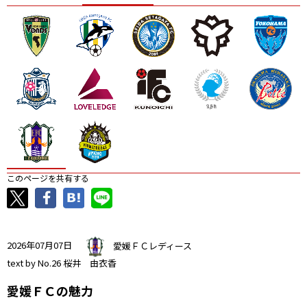
ニッパツ
名古屋
静岡
愛媛Ｌ
このページを共有する
2026年07月07日
愛媛ＦＣレディース
text by No.26 桜井 由衣香
愛媛ＦＣの魅力